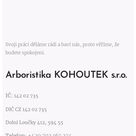
Svoji práci děláme rádi a baví nás, proto věříme, že
budete spokojeni.
Arboristika KOHOUTEK s.r.o.
IČ:
142 02 735
DIČ CZ 142 02 735
Dolní Loučky 412, 594 55
Telefon
:
+420 702 167 274