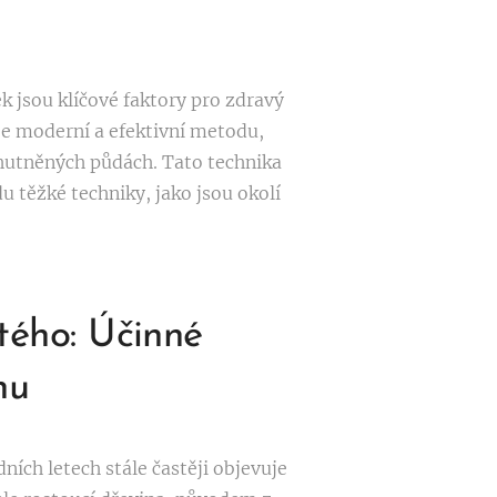
 jsou klíčové faktory pro zdravý
je moderní a efektivní metodu,
zhutněných půdách. Tato technika
du těžké techniky, jako jsou okolí
tého: Účinné
nu
ních letech stále častěji objevuje