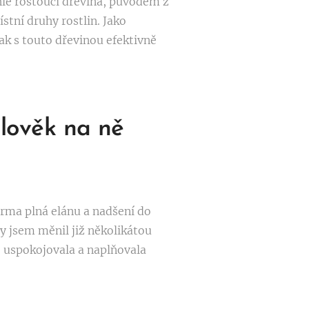
chle rostoucí dřevina, původem z
stní druhy rostlin. Jako
ak s touto dřevinou efektivně
člověk na ně
irma plná elánu a nadšení do
dy jsem měnil již několikátou
mě uspokojovala a naplňovala