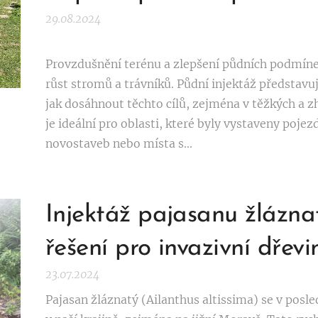
29.08.2024
Provzdušnění terénu a zlepšení půdních podmínek
růst stromů a trávníků. Půdní injektáž představu
jak dosáhnout těchto cílů, zejména v těžkých a 
je ideální pro oblasti, které byly vystaveny pojez
novostaveb nebo místa s...
Injektáž pajasanu žlázna
řešení pro invazivní dřevi
23.07.2024
Pajasan žláznatý (Ailanthus altissima) se v posled