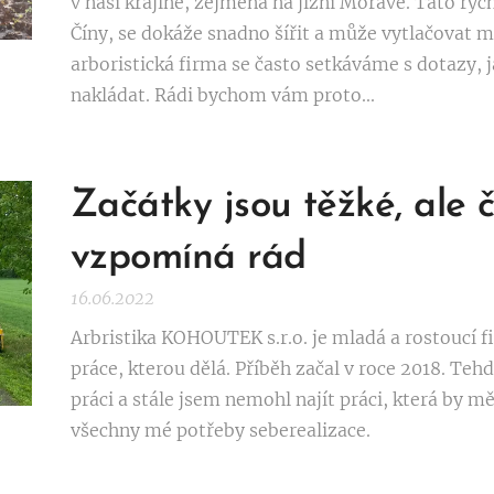
v naší krajině, zejména na jižní Moravě. Tato ry
Číny, se dokáže snadno šířit a může vytlačovat mí
arboristická firma se často setkáváme s dotazy, j
nakládat. Rádi bychom vám proto...
Začátky jsou těžké, ale 
vzpomíná rád
16.06.2022
Arbristika KOHOUTEK s.r.o. je mladá a rostoucí f
práce, kterou dělá. Příběh začal v roce 2018. Teh
práci a stále jsem nemohl najít práci, která by 
všechny mé potřeby seberealizace.